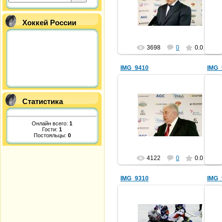
shaera
Хоккей России
3698
0
0.0
IMG_9410
IMG_
Статистика
12.09.2012
shaera
Онлайн всего:
1
Гости:
1
Постояльцы:
0
4122
0
0.0
IMG_9310
IMG_
12.09.2012