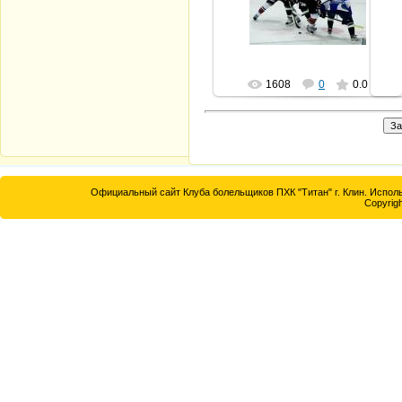
shaera
1608
0
0.0
Официальный сайт Клуба болельщиков ПХК "Титан" г. Клин. Исполь
Copyrigh