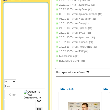
[59]
29.11.12 Титан-Зауралье
[88]
20.12.12 Титан-Кубань
[75]
06.01.13 Титан-Ариада-Акпарс
[18]
08.01.13 Титан-Нефтяник
[21]
10.01.13 Титан-Лада
[33]
24.01.13 Титан-Дизель
[40]
26.01.13 Титан-Буран
[36]
28.01.13 Титан-Кристалл
[44]
12.02.13 Титан-Юность
[52]
14.02.13 Титан-Локомотив
[28]
16.02.13 Титан-ТХК
[79]
Межсезонье
[21]
Выездные матчи
[45]
Фотографий в альбоме
:
21
IMG_9415
IMG_
300
12.09.2012