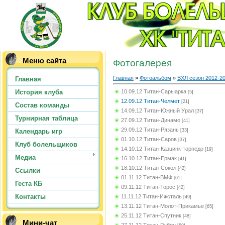
Меню сайта
Фотогалерея
Главная
»
Фотоальбом
»
ВХЛ сезон 2012-20
Главная
10.09.12 Титан-Сарыарка
История клуба
[5]
12.09.12 Титан-Челмет
[21]
Состав команды
14.09.12 Титан-Южный Урал
[37]
Турнирная таблица
27.09.12 Титан-Динамо
[41]
29.09.12 Титан-Рязань
[33]
Календарь игр
01.10.12 Титан-Саров
[37]
Клуб болельщиков
14.10.12 Титан-Казцинк-торпедо
[19]
Медиа
16.10.12 Титан-Ермак
[41]
18.10.12 Титан-Сокол
[42]
Ссылки
01.11.12 Титан-ВМФ
[61]
Геста КБ
09.11.12 Титан-Торос
[42]
Контакты
11.11.12 Титан-Ижсталь
[49]
13.11.12 Титан-Молот-Прикамье
[65]
25.11.12 Титан-Спутник
[48]
Мини-чат
27.11.12 Титан-Рубин