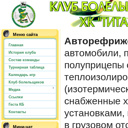
Меню сайта
Авторефриж
Главная
автомобили, 
История клуба
Состав команды
полуприцепы 
Турнирная таблица
теплоизолир
Календарь игр
Клуб болельщиков
(изотермичес
Медиа
Ссылки
снабженные 
Геста КБ
установками
Контакты
в грузовом о
Мини-чат