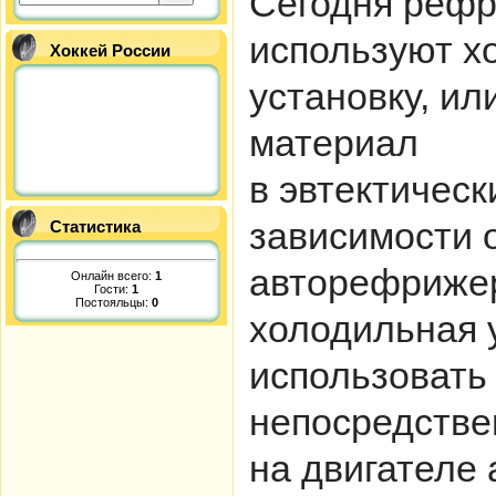
Сегодня реф
используют х
Хоккей России
установку, и
материал
в эвтектическ
зависимости 
Статистика
авторефрижер
Онлайн всего:
1
Гости:
1
Постояльцы:
0
холодильная 
использовать
непосредстве
на двигателе