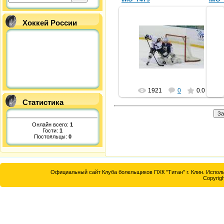
Хоккей России
22.10.2012
shaera
1921
0
0.0
Статистика
Онлайн всего:
1
Гости:
1
Постояльцы:
0
Официальный сайт Клуба болельщиков ПХК "Титан" г. Клин. Исполь
Copyrigh