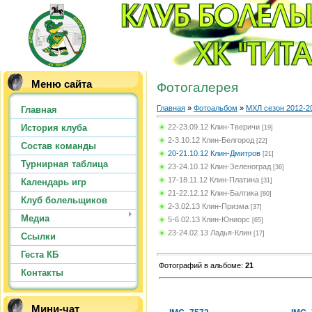
Меню сайта
Фотогалерея
Главная
»
Фотоальбом
»
МХЛ сезон 2012-2
Главная
22-23.09.12 Клин-Тверичи
История клуба
[19]
2-3.10.12 Клин-Белгород
[22]
Состав команды
20-21.10.12 Клин-Дмитров
[21]
Турнирная таблица
23-24.10.12 Клин-Зеленоград
[36]
17-18.11.12 Клин-Платина
[31]
Календарь игр
21-22.12.12 Клин-Балтика
[80]
Клуб болельщиков
2-3.02.13 Клин-Призма
[37]
Медиа
5-6.02.13 Клин-Юниорс
[65]
23-24.02.13 Ладья-Клин
[17]
Ссылки
Геста КБ
Фотографий в альбоме
:
21
Контакты
Мини-чат