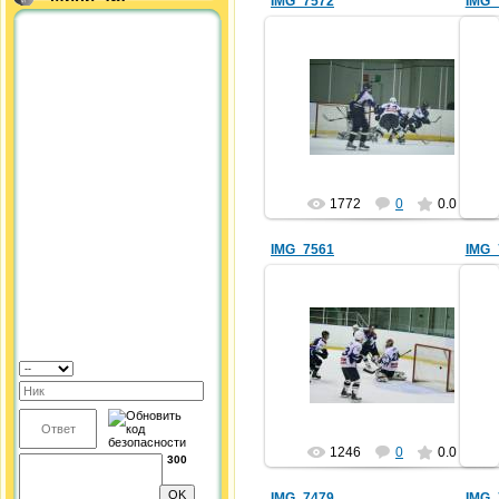
IMG_7572
IMG_
22.10.2012
shaera
1772
0
0.0
IMG_7561
IMG_
22.10.2012
shaera
1246
0
0.0
300
IMG_7479
IMG_