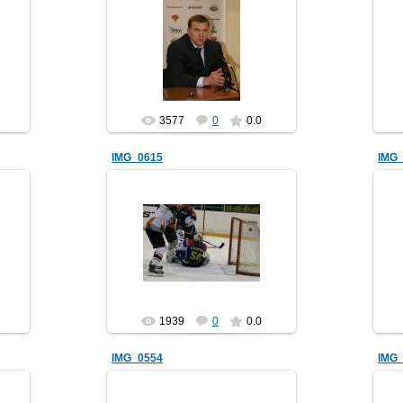
25.11.2012
shaera
3577
0
0.0
IMG_0615
IMG
25.11.2012
shaera
1939
0
0.0
IMG_0554
IMG