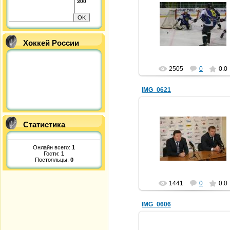
300
25.11.2012
shaera
Хоккей России
2505
0
0.0
IMG_0621
Статистика
25.11.2012
shaera
Онлайн всего:
1
Гости:
1
Постояльцы:
0
1441
0
0.0
IMG_0606