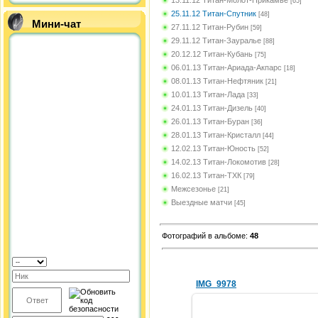
[65]
25.11.12 Титан-Спутник
[48]
Мини-чат
27.11.12 Титан-Рубин
[59]
29.11.12 Титан-Зауралье
[88]
20.12.12 Титан-Кубань
[75]
06.01.13 Титан-Ариада-Акпарс
[18]
08.01.13 Титан-Нефтяник
[21]
10.01.13 Титан-Лада
[33]
24.01.13 Титан-Дизель
[40]
26.01.13 Титан-Буран
[36]
28.01.13 Титан-Кристалл
[44]
12.02.13 Титан-Юность
[52]
14.02.13 Титан-Локомотив
[28]
16.02.13 Титан-ТХК
[79]
Межсезонье
[21]
Выездные матчи
[45]
Фотографий в альбоме
:
48
IMG_9978