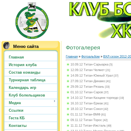
Меню сайта
Фотогалерея
Главная
»
Фотоальбом
»
ВХЛ сезон 2012-20
Главная
10.09.12 Титан-Сарыарка
История клуба
[5]
12.09.12 Титан-Челмет
[21]
Состав команды
14.09.12 Титан-Южный Урал
[37]
Турнирная таблица
27.09.12 Титан-Динамо
[41]
29.09.12 Титан-Рязань
[33]
Календарь игр
01.10.12 Титан-Саров
[37]
Клуб болельщиков
14.10.12 Титан-Казцинк-торпедо
[19]
Медиа
16.10.12 Титан-Ермак
[41]
18.10.12 Титан-Сокол
[42]
Ссылки
01.11.12 Титан-ВМФ
[61]
Геста КБ
09.11.12 Титан-Торос
[42]
Контакты
11.11.12 Титан-Ижсталь
[49]
13.11.12 Титан-Молот-Прикамье