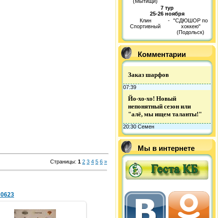
(Мытищи)
7 тур
25-26 ноября
Клин
-
"СДЮШОР по
Спортивный
хоккею"
(Подольск)
Комментарии
Заказ шарфов
07:39
Йо-хо-хо! Новый
непонятный сезон или
"алё, мы ищем таланты!"
20:30 Семен
Мы в интернете
Страницы
:
1
2
3
4
5
6
»
_0623