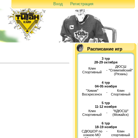
Вход
Регистрация
Расписание игр
3 тур
28-29 октября
ДЮСШ
Клин
-
"Олимпийский"
Спортивный
(Рязань)
4 тур
04-05 ноября
"Химик"
Клин
-
Воскресенск
Спортивный
5 тур
11-12 ноября
Клин
"КДЮСШ"
-
Спортивный
(Можайск)
6 тур
18-19 ноября
СДЮШОР по
-
Клин
хоккею МО
спортивный