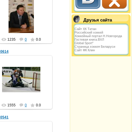
25.11.2012
shaera
Друзья сайта
Сайт ХК Титан
Российский хоккей
Хоккейный портал Н.Новгорода
1235
0
0.0
Гостевая книга.ВХЛ
Global Sport"
Страница хоккея Беларуси
Сайт ФК Клин
_0614
25.11.2012
shaera
1555
0
0.0
_0541